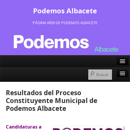
Podemos Albacete
PÁGINA WEB DE PODEMOS ALBACETE
X/Twitter
Facebook
Inicio
Resultados del Proceso
Instagram
Portavoz Municipal
Constituyente Municipal de
Bluesky
Podemos Albacete
Consejo Ciudadano Municipal
Actas Consejo Ciudadano
Candidaturas a