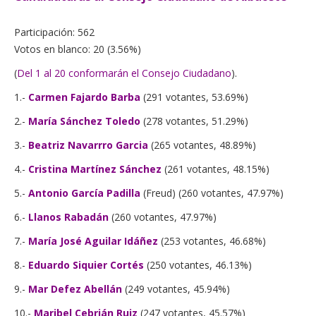
Participación: 562
Votos en blanco: 20 (3.56%)
(
Del 1 al 20 conformarán el Consejo Ciudadano
).
1.-
Carmen Fajardo Barba
(291 votantes, 53.69%)
2.-
María Sánchez Toledo
(278 votantes, 51.29%)
3.-
Beatriz Navarrro Garcia
(265 votantes, 48.89%)
4.-
Cristina Martínez Sánchez
(261 votantes, 48.15%)
5.-
Antonio García Padilla
(Freud) (260 votantes, 47.97%)
6.-
Llanos Rabadán
(260 votantes, 47.97%)
7.-
María José Aguilar Idáñez
(253 votantes, 46.68%)
8.-
Eduardo Siquier Cortés
(250 votantes, 46.13%)
9.-
Mar Defez Abellán
(249 votantes, 45.94%)
10.-
Maribel Cebrián Ruiz
(247 votantes, 45.57%)