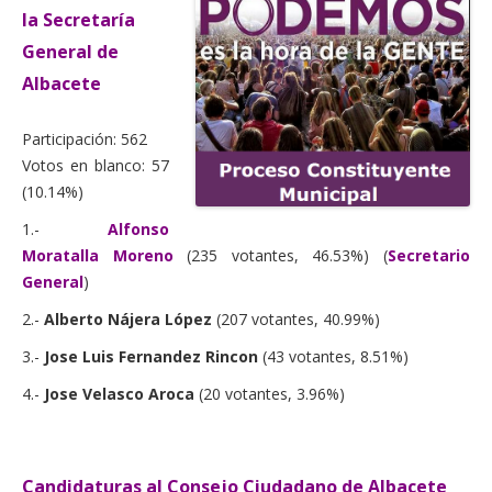
Actas Asamblea Ciudadana
la Secretaría
General de
Contacto
Albacete
Financiación
Participación: 562
Participa con Podemos en Albacete
Votos en blanco: 57
(10.14%)
1.-
Alfonso
Moratalla Moreno
(235 votantes, 46.53%) (
Secretario
General
)
2.-
Alberto Nájera López
(207 votantes, 40.99%)
3.-
Jose Luis Fernandez Rincon
(43 votantes, 8.51%)
4.-
Jose Velasco Aroca
(20 votantes, 3.96%)
Candidaturas al Consejo Ciudadano de Albacete