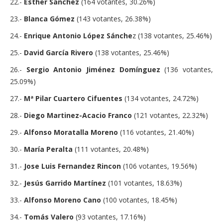
22.-
Esther Sanchez
(164 votantes, 30.26%)
23.-
Blanca Gómez
(143 votantes, 26.38%)
24.-
Enrique Antonio López Sánche
z (138 votantes, 25.46%)
25.-
David García Rivero
(138 votantes, 25.46%)
26.-
Sergio Antonio Jiménez Domínguez
(136 votantes,
25.09%)
27.-
Mª Pilar Cuartero Cifuentes
(134 votantes, 24.72%)
28.-
Diego Martinez-Acacio Franco
(121 votantes, 22.32%)
29.-
Alfonso Moratalla Moreno
(116 votantes, 21.40%)
30.-
María Peralta
(111 votantes, 20.48%)
31.-
Jose Luis Fernandez Rincon
(106 votantes, 19.56%)
32.-
Jesús Garrido Martínez
(101 votantes, 18.63%)
33.-
Alfonso Moreno Cano
(100 votantes, 18.45%)
34.-
Tomás Valero
(93 votantes, 17.16%)