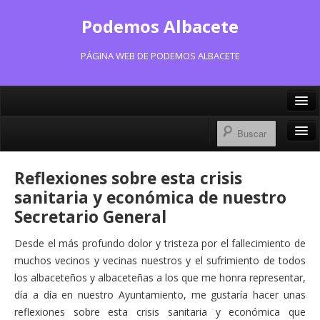
Podemos Albacete
PÁGINA WEB DE PODEMOS ALBACETE
X/Twitter
Facebook
Inicio
Reflexiones sobre esta crisis
Instagram
Portavoz Municipal
sanitaria y económica de nuestro
Bluesky
Secretario General
Consejo Ciudadano Municipal
Desde el más profundo dolor y tristeza por el fallecimiento de
Actas Consejo Ciudadano
muchos vecinos y vecinas nuestros y el sufrimiento de todos
Actas Asamblea Ciudadana
los albaceteños y albaceteñas a los que me honra representar,
día a día en nuestro Ayuntamiento, me gustaría hacer unas
Contacto
reflexiones sobre esta crisis sanitaria y económica que