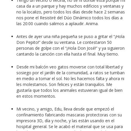
Tengo un vecino o vecina, no se ni donde está porque mi
casa da a un parque y hay muchos edificios y ventanas y
no la localizo, pero todos los días desde hace 2 semanas
nos pone el Resistiré del Dúo Dinámico todos los días a
las 20:00 cuando salimos a aplaudir. Anima.
Antes de ayer una niña pequeña se puso a gritar el “¡Hola
Don Pepito!” desde su ventana. Le contestaron 50
personas de golpe con el “¡Hola Don José!” y ya siguieron
cantando la canción con ella hasta el final. Muy tierno.
Desde mi balcón veo gatos moverse con total libertad y
sosiego por el jardín de la comunidad, a ratos se tumban
en medio a tomar el sol. No les hacemos falta y ahora ni
les molestamos. Son felices y están tranquilos. Me
gustaría que todos los animales estuvieran igual de bien
en estos momentos.
Mi vecino, y amigo, Edu, lleva desde que empezó el
confinamiento fabricando mascaras protectoras con su
impresora 3D, día y noche, y las están usando en el
hospital general. Se le acabó el material que se usa para