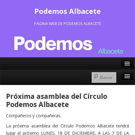
Podemos Albacete
PÁGINA WEB DE PODEMOS ALBACETE
X/Twitter
Facebook
Inicio
Próxima asamblea del Círculo
Instagram
Portavoz Municipal
Podemos Albacete
Bluesky
Consejo Ciudadano Municipal
Compañeros y compañeras:
La próxima asamblea del Círculo Podemos Albacete tendrá
Actas Consejo Ciudadano
lugar el próximo LUNES, 18 DE DICIEMBRE, A LAS 7 DE LA