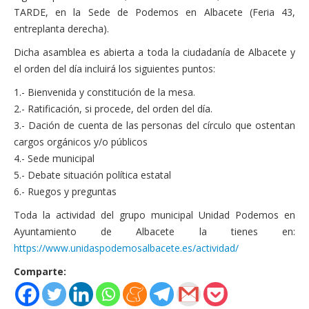
Actas Asamblea Ciudadana
TARDE, en la Sede de Podemos en Albacete (Feria 43,
entreplanta derecha).
Contacto
Dicha asamblea es abierta a toda la ciudadanía de Albacete y
Financiación
el orden del día incluirá los siguientes puntos:
Participa con Podemos en Albacete
1.- Bienvenida y constitución de la mesa.
2.- Ratificación, si procede, del orden del día.
3.- Dación de cuenta de las personas del círculo que ostentan
cargos orgánicos y/o públicos
4.- Sede municipal
5.- Debate situación política estatal
6.- Ruegos y preguntas
Toda la actividad del grupo municipal Unidad Podemos en
Ayuntamiento de Albacete la tienes en:
https://www.unidaspodemosalbacete.es/actividad/
Comparte: