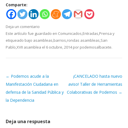
Comparte:
Deja un comentario
Este artículo fue guardado en
Comunicados
,
Entradas
,
Prensa
y
etiqueado bajo
asambleas
,
barrios
,
rondas asambleas
,
San
Pablo
,
XVII asamblea
el
6 octubre, 2014
por
podemosalbacete
.
←
Podemos acude a la
¡CANCELADO hasta nuevo
Navegación de artículos
Manifestación Ciudadana en
aviso! Taller de Herramientas
defensa de la Sanidad Pública y
Colaborativas de Podemos
→
la Dependencia
Deja una respuesta