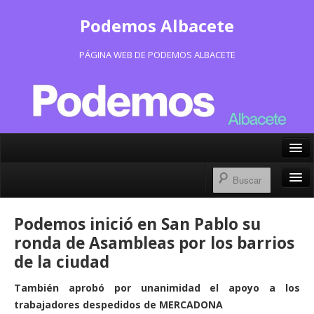
Podemos Albacete
PÁGINA WEB DE PODEMOS ALBACETE
X/Twitter
Facebook
Inicio
Podemos inició en San Pablo su
Instagram
Portavoz Municipal
ronda de Asambleas por los barrios
Bluesky
de la ciudad
Consejo Ciudadano Municipal
También aprobó por unanimidad el apoyo a los
Actas Consejo Ciudadano
trabajadores despedidos de MERCADONA