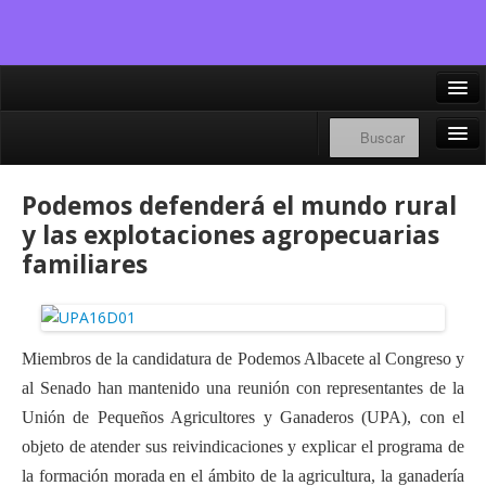
X/Twitter
Facebook
Inicio
Podemos defenderá el mundo rural
Instagram
Portavoz Municipal
y las explotaciones agropecuarias
Bluesky
familiares
Consejo Ciudadano Municipal
Contacto
Financiación
Miembros de la candidatura de Podemos Albacete al Congreso y
al Senado han mantenido una reunión con representantes de la
Participa con Podemos en Albacete
Unión de Pequeños Agricultores y Ganaderos (UPA), con el
objeto de atender sus reivindicaciones y explicar el programa de
la formación morada en el ámbito de la agricultura, la ganadería