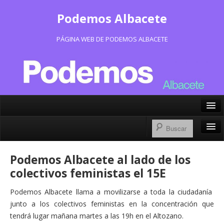
Podemos Albacete
PÁGINA WEB DE PODEMOS ALBACETE
X/Twitter
Facebook
Inicio
Podemos Albacete al lado de los
Instagram
Portavoz Municipal
colectivos feministas el 15E
Bluesky
Consejo Ciudadano Municipal
Podemos Albacete llama a movilizarse a toda la ciudadanía
junto a los colectivos feministas en la concentración que
Actas Consejo Ciudadano
tendrá lugar mañana martes a las 19h en el Altozano.