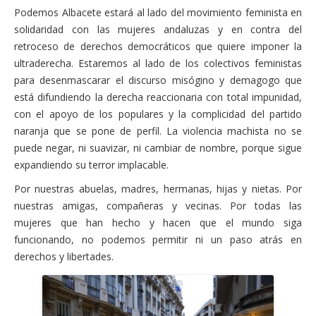
Actas Asamblea Ciudadana
Podemos Albacete estará al lado del movimiento feminista en
solidaridad con las mujeres andaluzas y en contra del
Contacto
retroceso de derechos democráticos que quiere imponer la
Financiación
ultraderecha. Estaremos al lado de los colectivos feministas
para desenmascarar el discurso misógino y demagogo que
Participa con Podemos en Albacete
está difundiendo la derecha reaccionaria con total impunidad,
con el apoyo de los populares y la complicidad del partido
naranja que se pone de perfil. La violencia machista no se
puede negar, ni suavizar, ni cambiar de nombre, porque sigue
expandiendo su terror implacable.
Por nuestras abuelas, madres, hermanas, hijas y nietas. Por
nuestras amigas, compañeras y vecinas. Por todas las
mujeres que han hecho y hacen que el mundo siga
funcionando, no podemos permitir ni un paso atrás en
derechos y libertades.