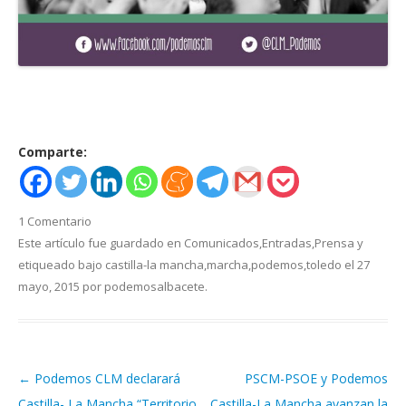
Comparte:
1 Comentario
Este artículo fue guardado en
Comunicados
,
Entradas
,
Prensa
y
etiqueado bajo
castilla-la mancha
,
marcha
,
podemos
,
toledo
el
27
mayo, 2015
por
podemosalbacete
.
←
Podemos CLM declarará
PSCM-PSOE y Podemos
Navegación de artículos
Castilla- La Mancha “Territorio
Castilla-La Mancha avanzan la