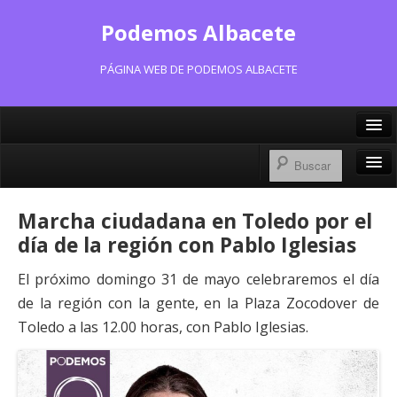
Podemos Albacete
PÁGINA WEB DE PODEMOS ALBACETE
X/Twitter
Facebook
Inicio
Marcha ciudadana en Toledo por el
Instagram
Portavoz Municipal
día de la región con Pablo Iglesias
Bluesky
Consejo Ciudadano Municipal
El próximo domingo 31 de mayo celebraremos el día
de la región con la gente, en la Plaza Zocodover de
Actas Consejo Ciudadano
Toledo a las 12.00 horas, con Pablo Iglesias.
Actas Asamblea Ciudadana
Contacto