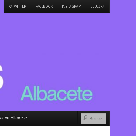
X/TWITTER
FACEBOOK
INSTAGRAM
BLUESKY
s en Albacete