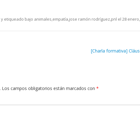
y etiqueado bajo
animales
,
empatía
,
jose ramón rodríguez
,
pnl
el
28 enero,
[Charla formativa] Cláus
.
Los campos obligatorios están marcados con
*