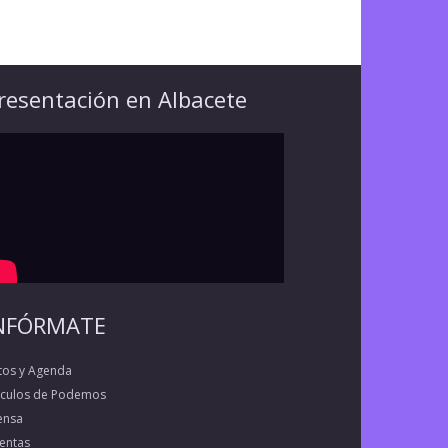
resentación en Albacete
NFÓRMATE
tos y Agenda
rculos de Podemos
ensa
entas