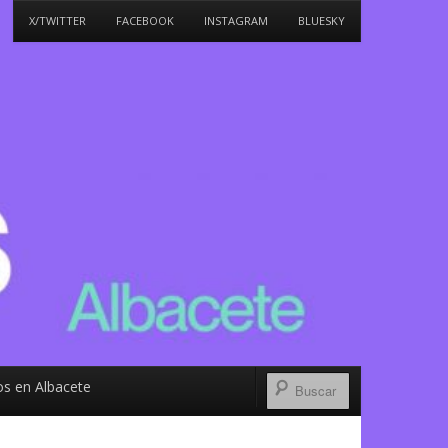
X/TWITTER
FACEBOOK
INSTAGRAM
BLUESKY
s en Albacete