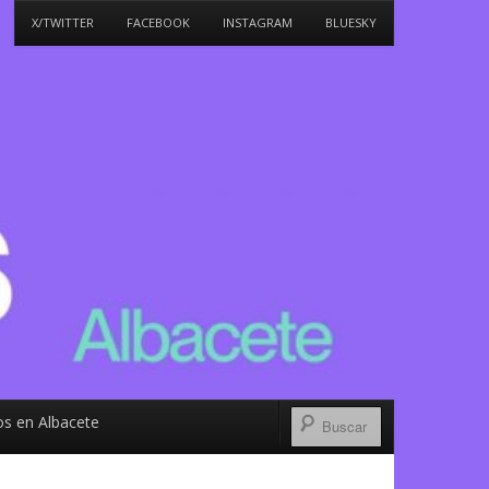
X/TWITTER
FACEBOOK
INSTAGRAM
BLUESKY
s en Albacete