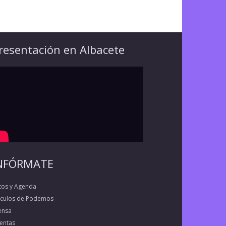
resentación en Albacete
NFÓRMATE
tos y Agenda
rculos de Podemos
ensa
entas