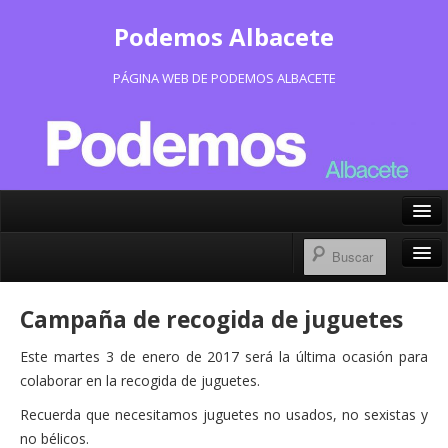
Podemos Albacete
PÁGINA WEB DE PODEMOS ALBACETE
X/Twitter
Facebook
Inicio
Campaña de recogida de juguetes
Instagram
Portavoz Municipal
Este martes 3 de enero de 2017 será la última ocasión para
Bluesky
Consejo Ciudadano Municipal
colaborar en la recogida de juguetes.
Recuerda que necesitamos juguetes no usados, no sexistas y
Actas Consejo Ciudadano
no bélicos.