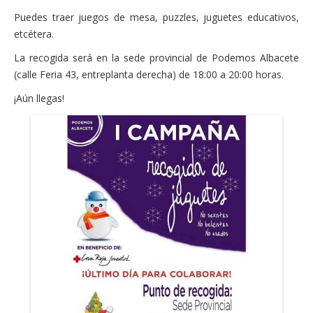
Actas Asamblea Ciudadana
Puedes traer juegos de mesa, puzzles, juguetes educativos,
etcétera.
Contacto
La recogida será en la sede provincial de Podemos Albacete
Financiación
(calle Feria 43, entreplanta derecha) de 18:00 a 20:00 horas.
Participa con Podemos en Albacete
¡Aún llegas!