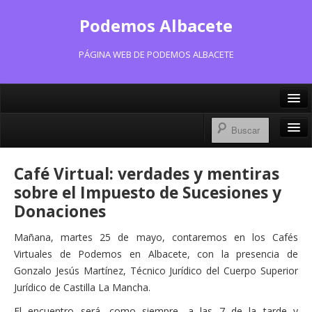
Podemos Albacete
PÁGINA WEB DE PODEMOS ALBACETE
X/Twitter
Facebook
Inicio
Café Virtual: verdades y mentiras
Instagram
Portavoz Municipal
sobre el Impuesto de Sucesiones y
Bluesky
Donaciones
Consejo Ciudadano Municipal
Mañana, martes 25 de mayo, contaremos en los Cafés
Actas Consejo Ciudadano
Virtuales de Podemos en Albacete, con la presencia de
Actas Asamblea Ciudadana
Gonzalo Jesús Martínez, Técnico Jurídico del Cuerpo Superior
Jurídico de Castilla La Mancha.
Contacto
El encuentro será, como siempre, a las 7 de la tarde y