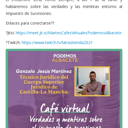
Financiación
hablaremos sobre las verdades y las mentiras entorno al
Impuesto de Sucesiones.
Participa con Podemos en Albacete
Enlaces para conectarse??
?Jitsi:
https://meet.jit.si/MartesCafesVirtualesPodemosAlbacete
?Twitch:
https://www.twitch.tv/latrastienda2021