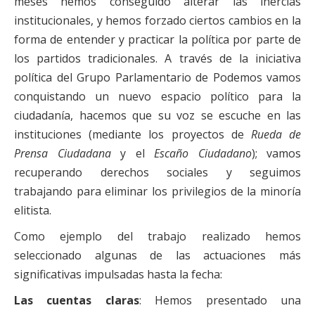
meses hemos conseguido alterar las inercias
Financiación
institucionales, y hemos forzado ciertos cambios en la
forma de entender y practicar la política por parte de
Participa con Podemos en Albacete
los partidos tradicionales. A través de la iniciativa
política del Grupo Parlamentario de Podemos vamos
conquistando un nuevo espacio político para la
ciudadanía, hacemos que su voz se escuche en las
instituciones (mediante los proyectos de
Rueda de
Prensa Ciudadana
y el
Escaño Ciudadano
); vamos
recuperando derechos sociales y seguimos
trabajando para eliminar los privilegios de la minoría
elitista.
Como ejemplo del trabajo realizado hemos
seleccionado algunas de las actuaciones más
significativas impulsadas hasta la fecha:
Las cuentas claras
: Hemos presentado una