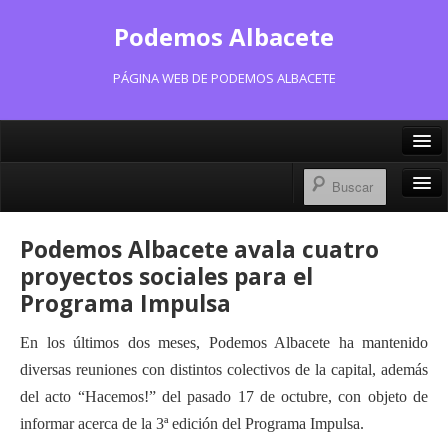
Podemos Albacete
PÁGINA WEB DE PODEMOS ALBACETE
X/Twitter
Facebook
Inicio
Podemos Albacete avala cuatro
Instagram
Portavoz Municipal
proyectos sociales para el
Bluesky
Programa Impulsa
Consejo Ciudadano Municipal
En los últimos dos meses, Podemos Albacete ha mantenido
Actas Consejo Ciudadano
diversas reuniones con distintos colectivos de la capital, además
Actas Asamblea Ciudadana
del acto “Hacemos!” del pasado 17 de octubre, con objeto de
informar acerca de la 3ª edición del Programa Impulsa.
Contacto