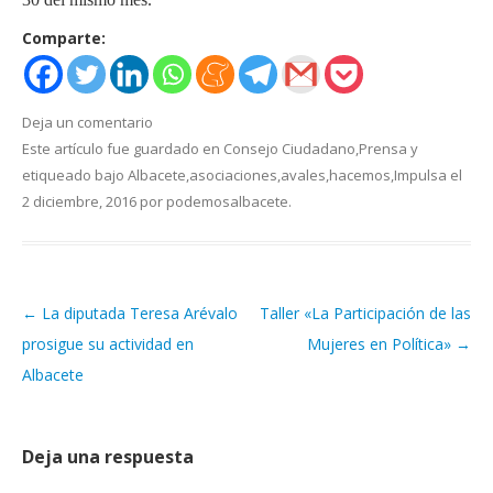
Comparte:
Deja un comentario
Este artículo fue guardado en
Consejo Ciudadano
,
Prensa
y
etiqueado bajo
Albacete
,
asociaciones
,
avales
,
hacemos
,
Impulsa
el
2 diciembre, 2016
por
podemosalbacete
.
←
La diputada Teresa Arévalo
Taller «La Participación de las
Navegación de artículos
prosigue su actividad en
Mujeres en Política»
→
Albacete
Deja una respuesta