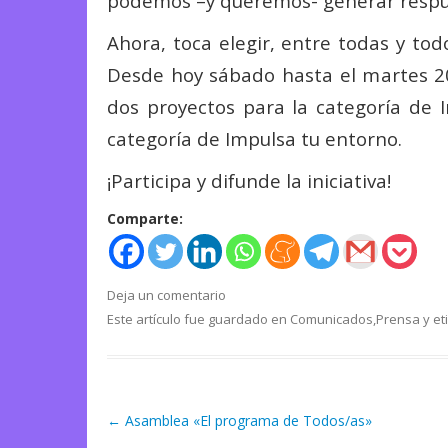
podemos –y queremos- generar respue
Ahora, toca elegir, entre todas y t
Desde hoy sábado hasta el martes 20 
dos proyectos para la categoría de I
categoría de Impulsa tu entorno.
¡Participa y difunde la iniciativa!
Comparte:
Deja un comentario
Este artículo fue guardado en
Comunicados
,
Prensa
y et
←
Asamblea «El programa de Todos/as»
Navegación de artículos