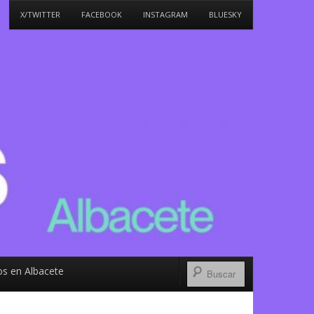
X/TWITTER
FACEBOOK
INSTAGRAM
BLUESKY
s en Albacete