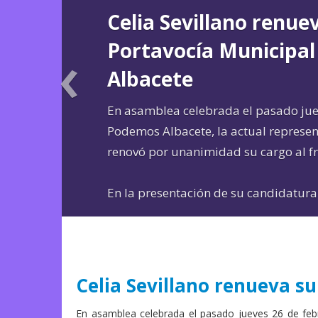
Celia Sevillano renue
‹
Portavocía Municipa
Albacete
En asamblea celebrada el pasado juev
Podemos Albacete, la actual represen
renovó por unanimidad su cargo al fr
En la presentación de su candidatura
de volver a optar a la
[...]
Celia Sevillano renueva s
En asamblea celebrada el pasado jueves 26 de feb