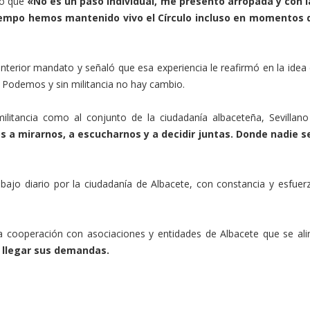
yó que
«No es un paso individual, me presento arropada y con l
empo hemos mantenido vivo el Círculo incluso en momentos di
erior mandato y señaló que esa experiencia le reafirmó en la idea de
 Podemos y sin militancia no hay cambio.
 militancia como al conjunto de la ciudadanía albaceteña, Sevilla
 a mirarnos, a escucharnos y a decidir juntas. Donde nadie 
jo diario por la ciudadanía de Albacete, con constancia y esfuerz
cooperación con asociaciones y entidades de Albacete que se ali
 llegar sus demandas.