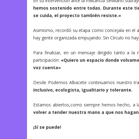
En su intervención ante la militancia Sevillano subra
hemos sostenido entre todas. Durante este ti
se cuida, el proyecto también resiste.»
Asimismo, recordó su etapa como concejala en el ant
hay gente organizada empujando. Sin Círculo no hay
Para finalizar, en un mensaje dirigido tanto a la
participación:
«Quiero un espacio donde volvamos
voz cuenta»
Desde Podemos Albacete continuamos nuestro traba
inclusivo, ecologista, igualitario y tolerante.
Estamos abiertos,como siempre hemos hecho, a la 
volver a tender nuestra mano a que nos hagan
¡Sí se puede!